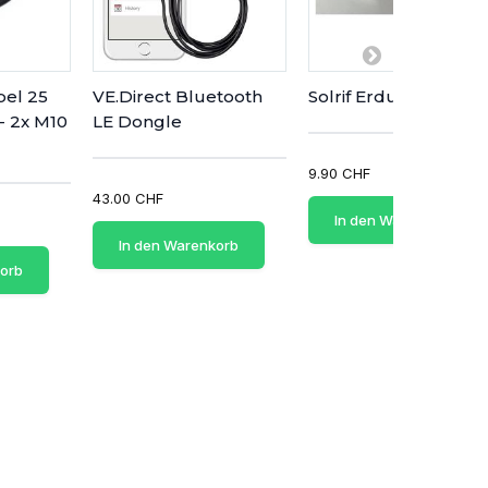
bel 25
VE.Direct Bluetooth
Solrif Erdungstecker
- 2x M10
LE Dongle
9.90 CHF
43.00 CHF
In den Warenkorb
In den Warenkorb
korb