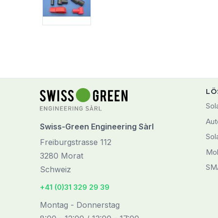
LÖ
Sol
Aut
Swiss-Green Engineering Sàrl
Sol
Freiburgstrasse 112
Mob
3280 Morat
SM
Schweiz
+41 (0)31 329 29 39
Montag - Donnerstag