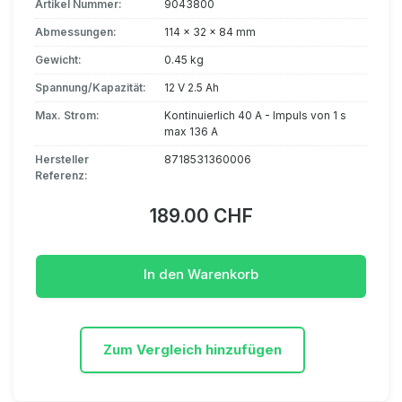
Artikel Nummer:
9043800
Abmessungen:
114 x 32 x 84 mm
Gewicht:
0.45 kg
Spannung/Kapazität:
12 V 2.5 Ah
Max. Strom:
Kontinuierlich 40 A - Impuls von 1 s
max 136 A
Hersteller
8718531360006
Referenz:
189.00 CHF
In den Warenkorb
Zum Vergleich hinzufügen