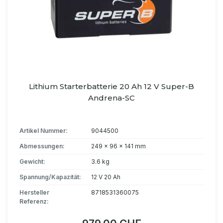
Lithium Starterbatterie 20 Ah 12 V Super-B
Andrena-SC
Artikel Nummer:
9044500
Abmessungen:
249 x 96 x 141 mm
Gewicht:
3.6 kg
Spannung/Kapazität:
12 V 20 Ah
Hersteller
8718531360075
Referenz: