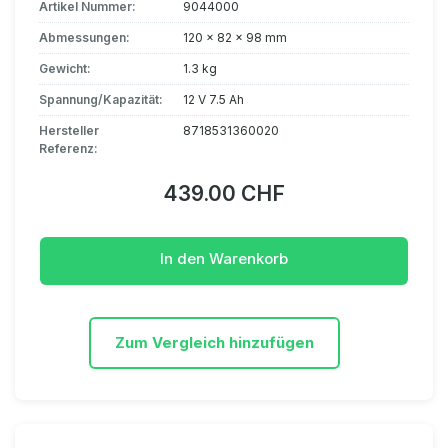
Artikel Nummer:
9044000
Abmessungen:
120 x 82 x 98 mm
Gewicht:
1.3 kg
Spannung/Kapazität:
12 V 7.5 Ah
Hersteller
8718531360020
Referenz:
439.00 CHF
In den Warenkorb
Zum Vergleich hinzufügen