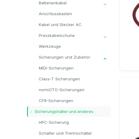
Batterienkabel
Anschlusskasten
Kabel und Stecker AC
Presskabelschuhe
Werkzeuge
Sicherungen und Zubehör
MIDI-Sicherungen
Class-T Sicherungen
normOTO-Sicherungen
CF8-Sicherungen
Sicherungshalter und anderes
HPC-Sicherung
Schalter und Trennschalter