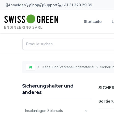
Anmelden
Shop
Support
+41 31 329 29 39
Startseite
Swiss-Green
Kabel und Verkabelungsmaterial
>
Sicheru
Home
Sicherungshalter und
SICHE
anderes
Sortier
Inselanlagen Solarsets