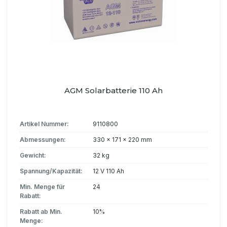
AGM Solarbatterie 110 Ah
Artikel Nummer:
9110800
Abmessungen:
330 x 171 x 220 mm
Gewicht:
32 kg
Spannung/Kapazität:
12 V 110 Ah
Min. Menge für
24
Rabatt:
Rabatt ab Min.
10%
Menge: