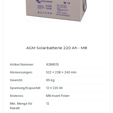
AGM Solarbatterie 220 Ah - M8
Artikel Nummer:
9288515
Abmessungen:
522 x 238 x 240 mm
Gewicht:
65 kg
Spannung/Kapazität:
12 V 220 Ah
Anderes:
M8 Insert Polen
Min. Menge für
12
Rabatt: