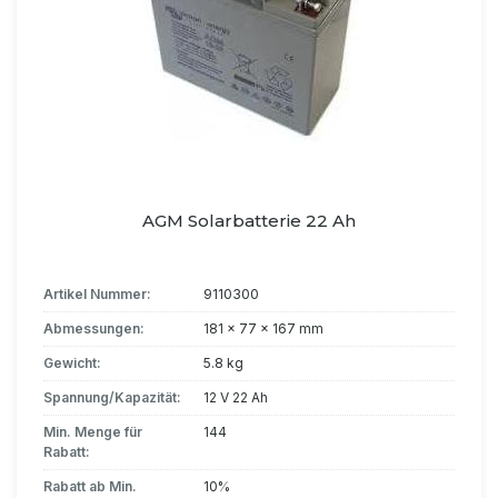
AGM Solarbatterie 22 Ah
Artikel Nummer:
9110300
Abmessungen:
181 x 77 x 167 mm
Gewicht:
5.8 kg
Spannung/Kapazität:
12 V 22 Ah
Min. Menge für
144
Rabatt:
Rabatt ab Min.
10%