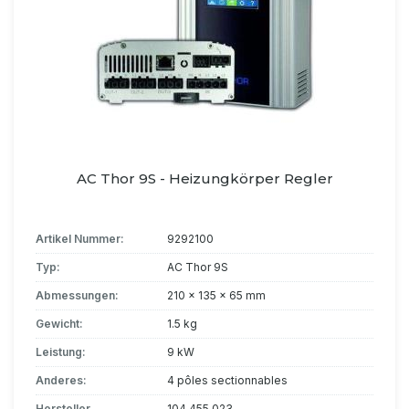
AC Thor 9S - Heizungkörper Regler
Artikel Nummer:
9292100
Typ:
AC Thor 9S
Abmessungen:
210 x 135 x 65 mm
Gewicht:
1.5 kg
Leistung:
9 kW
Anderes:
4 pôles sectionnables
Hersteller
104.455.023