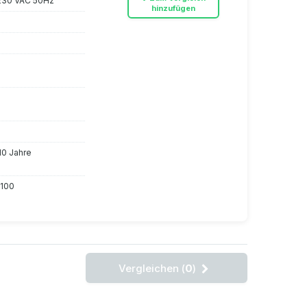
230 VAC 50Hz
hinzufügen
 10 Jahre
1100
Vergleichen (
0
)