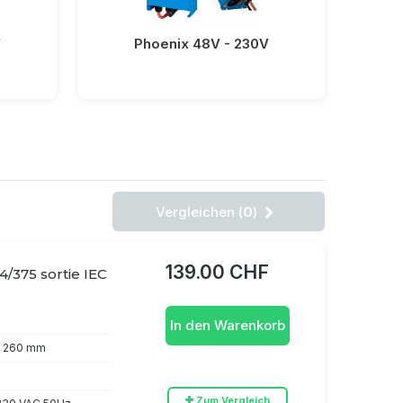
V
Phoenix 48V - 230V
Vergleichen (
0
)
139.00 CHF
/375 sortie IEC
In den Warenkorb
x 260 mm
Zum Vergleich