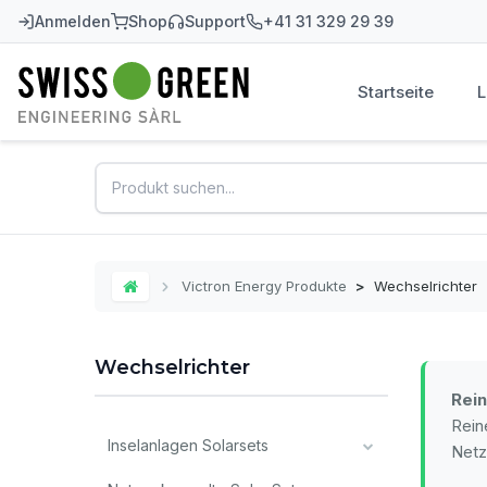
Anmelden
Shop
Support
+41 31 329 29 39
Startseite
Swiss-Green
Victron Energy Produkte
>
Wechselrichter
Home
Wechselrichter
Rei
Rein
Inselanlagen Solarsets
Netz