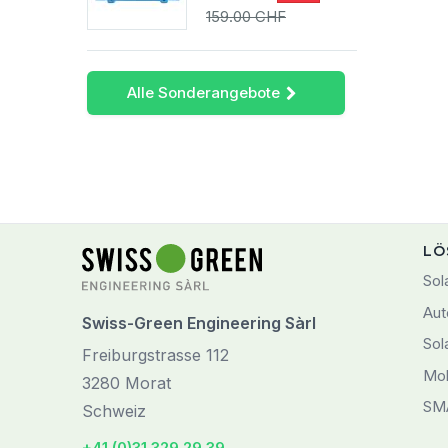
159.00 CHF
Alle Sonderangebote
LÖ
Sol
Aut
Swiss-Green Engineering Sàrl
Sol
Freiburgstrasse 112
Mob
3280 Morat
SM
Schweiz
+41 (0)31 329 29 39