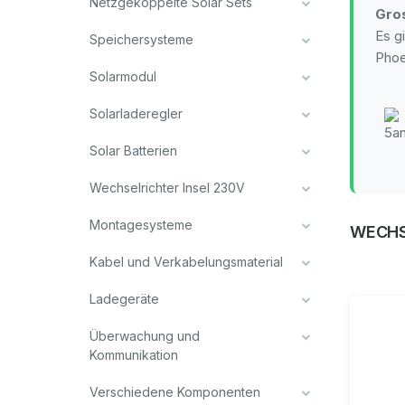
Netzgekoppelte Solar Sets
Gros
Es g
Speichersysteme
Phoe
Solarmodul
Solarladeregler
Solar Batterien
Wechselrichter Insel 230V
Montagesysteme
WECHS
Kabel und Verkabelungsmaterial
Ladegeräte
Überwachung und
Kommunikation
Verschiedene Komponenten