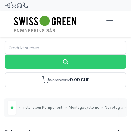
Swiss-Green
0.00 CHF
Warenkorb
Installateur Komponenten
>
Montagesysteme
>
Novotegra
>
E
Home