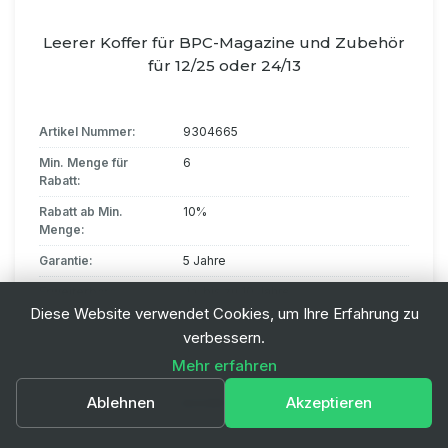
Leerer Koffer für BPC-Magazine und Zubehör
für 12/25 oder 24/13
Artikel Nummer:
9304665
Min. Menge für
6
Rabatt:
Rabatt ab Min.
10%
Menge:
Garantie:
5 Jahre
Erweiterbare
Ja, bis zu 10 Jahre
Garantie:
Diese Website verwendet Cookies, um Ihre Erfahrung zu
verbessern.
Hersteller
BPC940100200
Referenz:
Mehr erfahren
44.00 CHF
Ablehnen
Akzeptieren