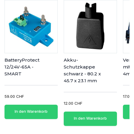
BatteryProtect
Akku-
Verl
12/24V-65A -
Schutzkappe
mit 
SMART
schwarz - 80.2 x
4m
45.7 x 23.1 mm
59.00 CHF
17.00
12.00 CHF
In den Warenkorb
In den Warenkorb