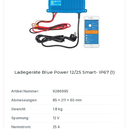
Ladegeräte Blue Power 12/25 Smart- IP67 (1)
Artikel Nummer:
9286995
Abmessungen:
85 x 211 x 60 mm
Gewicht:
1.8 kg
Spannung:
12 V
Nennstrom:
25 A