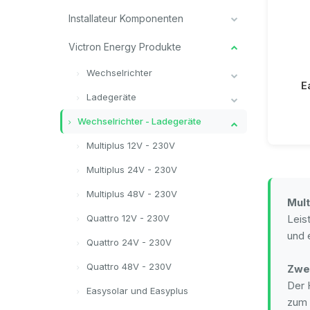
Installateur Komponenten
Victron Energy Produkte
Wechselrichter
E
Ladegeräte
Wechselrichter - Ladegeräte
Multiplus 12V - 230V
Multiplus 24V - 230V
Multiplus 48V - 230V
Mult
Quattro 12V - 230V
Leis
und 
Quattro 24V - 230V
Quattro 48V - 230V
Zwe
Der 
Easysolar und Easyplus
zum 