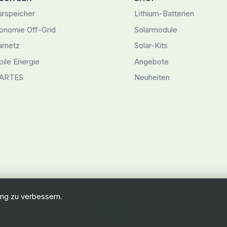
arspeicher
Lithium-Batterien
onomie Off-Grid
Solarmodule
arnetz
Solar-Kits
ile Energie
Angebote
ARTES
Neuheiten
© 2026 Swiss-Green Engineering
ng zu verbessern.