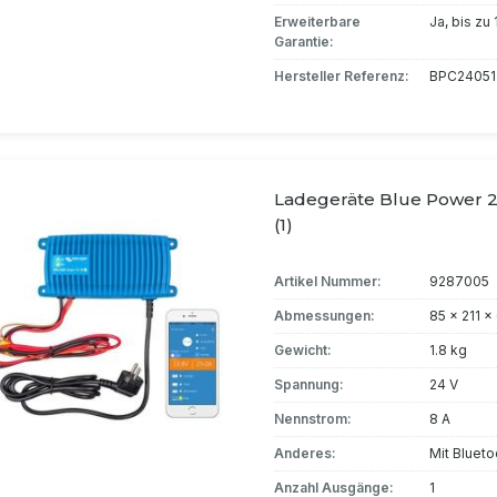
Erweiterbare
Ja, bis zu
Garantie:
Hersteller Referenz:
BPC2405
Ladegeräte Blue Power 2
(1)
Artikel Nummer:
9287005
Abmessungen:
85 x 211 
Gewicht:
1.8 kg
Spannung:
24 V
Nennstrom:
8 A
Anderes:
Mit Blueto
Anzahl Ausgänge:
1