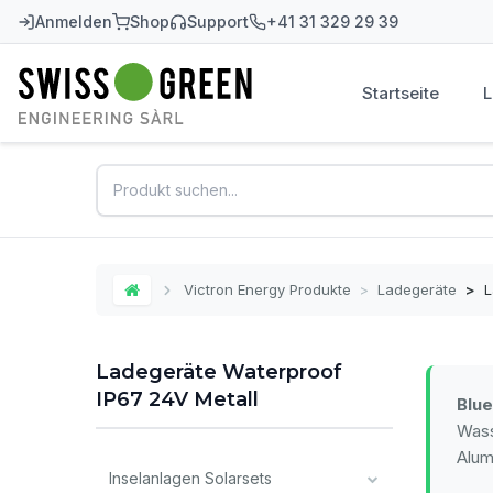
Anmelden
Shop
Support
+41 31 329 29 39
Startseite
Swiss-Green
Victron Energy Produkte
>
Ladegeräte
>
L
Home
Ladegeräte Waterproof
IP67 24V Metall
Blue
Wass
Alum
Inselanlagen Solarsets