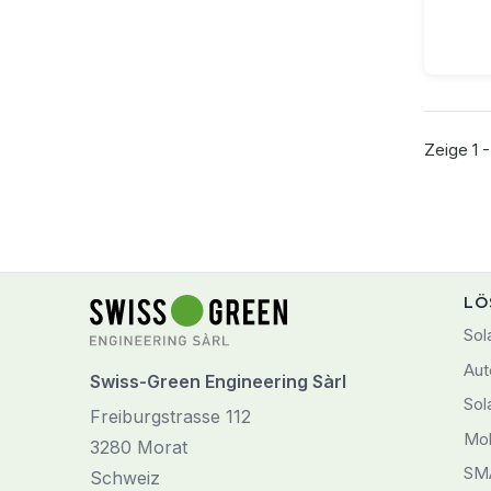
Zeige 1 -
LÖ
Sol
Aut
Swiss-Green Engineering Sàrl
Sol
Freiburgstrasse 112
Mob
3280 Morat
SM
Schweiz