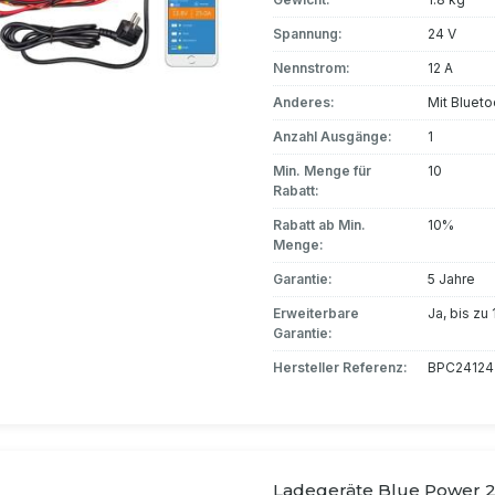
Spannung:
24 V
Nennstrom:
12 A
Anderes:
Mit Blueto
Anzahl Ausgänge:
1
Min. Menge für
10
Rabatt:
Rabatt ab Min.
10%
Menge:
Garantie:
5 Jahre
Erweiterbare
Ja, bis zu
Garantie:
Hersteller Referenz:
BPC2412
Ladegeräte Blue Power 2