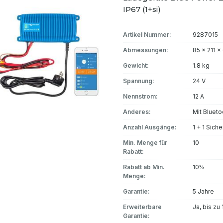
IP67 (1+si)
Artikel Nummer:
9287015
Abmessungen:
85 x 211 
Gewicht:
1.8 kg
Spannung:
24 V
Nennstrom:
12 A
Anderes:
Mit Blueto
Anzahl Ausgänge:
1 + 1 Sich
Min. Menge für
10
Rabatt:
Rabatt ab Min.
10%
Menge:
Garantie:
5 Jahre
Erweiterbare
Ja, bis zu
Garantie: