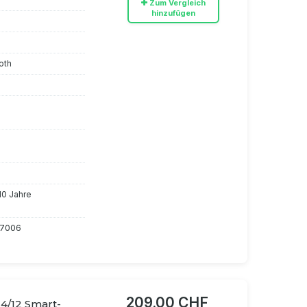
Zum Vergleich
hinzufügen
oth
 10 Jahre
47006
209.00 CHF
4/12 Smart-