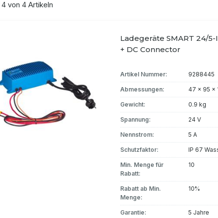
 4 von 4 Artikeln
Ladegeräte SMART 24/5-
+ DC Connector
Artikel Nummer:
9288445
Abmessungen:
47 x 95 x
Gewicht:
0.9 kg
Spannung:
24 V
Nennstrom:
5 A
Schutzfaktor:
IP 67 Was
Min. Menge für
10
Rabatt:
Rabatt ab Min.
10%
Menge:
Garantie:
5 Jahre