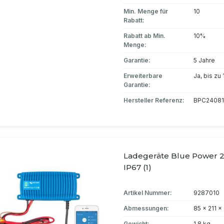
Min. Menge für
10
Rabatt:
Rabatt ab Min.
10%
Menge:
Garantie:
5 Jahre
Erweiterbare
Ja, bis zu
Garantie:
Hersteller Referenz:
BPC2408
Ladegeräte Blue Power 2
IP67 (1)
Artikel Nummer:
9287010
Abmessungen:
85 x 211 
Gewicht:
1.8 kg