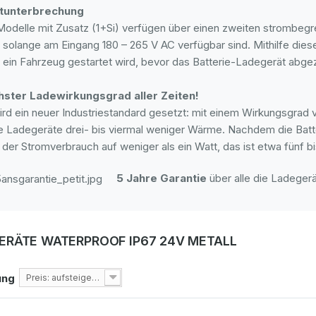
rtunterbrechung
Modelle mit Zusatz (1+Si) verfügen über einen zweiten strombegr
, solange am Eingang 180 – 265 V AC verfügbar sind. Mithilfe dies
 ein Fahrzeug gestartet wird, bevor das Batterie-Ladegerät abge
ster Ladewirkungsgrad aller Zeiten!
ird ein neuer Industriestandard gesetzt: mit einem Wirkungsgra
e Ladegeräte drei- bis viermal weniger Wärme. Nachdem die Batt
t der Stromverbrauch auf weniger als ein Watt, das ist etwa fünf b
5 Jahre Garantie
über alle die Ladegerä
ERÄTE WATERPROOF IP67 24V METALL
ung
Preis: aufsteigend