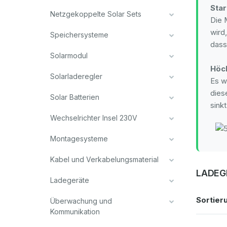
Sta
Netzgekoppelte Solar Sets
Die 
wird
Speichersysteme
dass
Solarmodul
Höch
Solarladeregler
Es w
dies
Solar Batterien
sink
Wechselrichter Insel 230V
Montagesysteme
Kabel und Verkabelungsmaterial
LADEG
Ladegeräte
Sortier
Überwachung und
Kommunikation