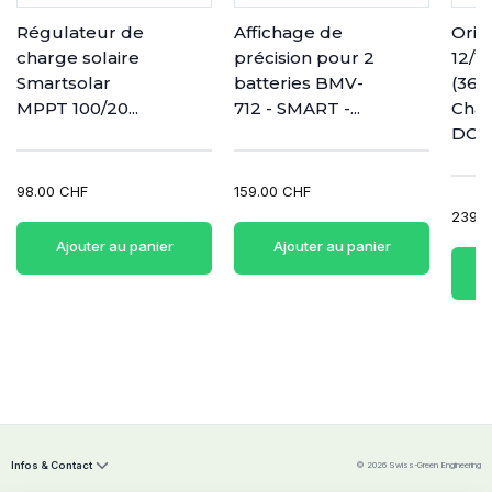
Régulateur de
Affichage de
Orio
charge solaire
précision pour 2
12/1
Smartsolar
batteries BMV-
(36
MPPT 100/20...
712 - SMART -...
Char
DC n
98.00 CHF
159.00 CHF
239.0
Ajouter au panier
Ajouter au panier
Infos & Contact
© 2026 Swiss-Green Engineering