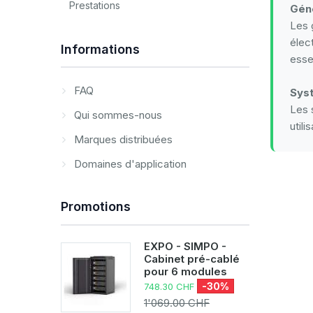
Prestations
Gén
Les 
élec
Informations
esse
FAQ
Sys
Les 
Qui sommes-nous
utili
Marques distribuées
Domaines d'application
Promotions
EXPO - SIMPO -
Cabinet pré-cablé
pour 6 modules
-30%
748.30 CHF
1'069.00 CHF