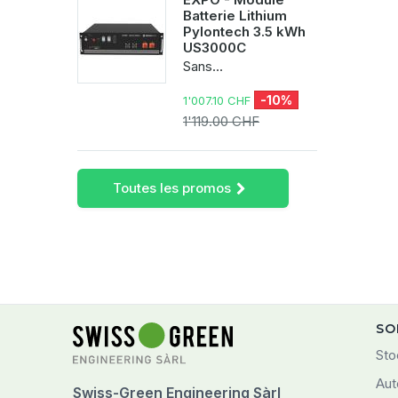
Batterie Lithium
Pylontech 3.5 kWh
US3000C
Sans...
-10%
1'007.10 CHF
1'119.00 CHF
Toutes les promos
SO
Sto
Aut
Swiss-Green Engineering Sàrl