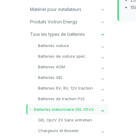
25
15
Matériel pour installateurs
Produits Victron Energy
Tous les types de batteries
Batteries voiture
Batteries de voiture spéc.
Batteries AGM
Batteries GEL
Batteries 6V, 8V, 12V traction
Batteries de traction PzS
Batteries stationnaire GEL OPzV
GEL OpzV 2V Sans entretien
Chargeurs et Booster