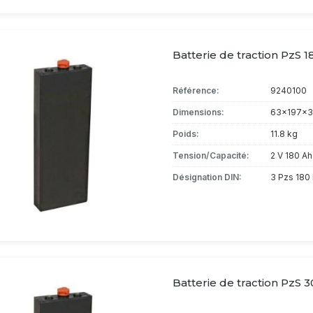
Batterie de traction PzS 1
Référence:
9240100
Dimensions:
63x197x3
Poids:
11.8 kg
Tension/Capacité:
2 V 180 Ah
Désignation DIN:
3 Pzs 180 
Batterie de traction PzS 3