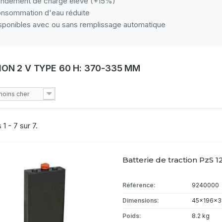
ndement de charge élevé (+15%)
nsommation d'eau réduite
sponibles avec ou sans remplissage automatique
ION 2 V TYPE 60 H: 370-335 MM
moins cher
 1 - 7 sur 7.
Batterie de traction PzS 1
Référence:
9240000
Dimensions:
45x196x3
Poids:
8.2 kg