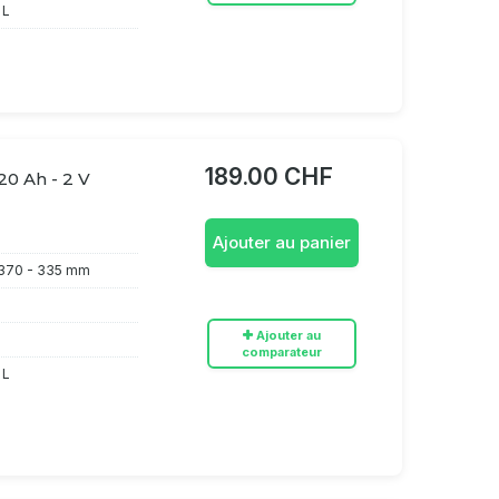
 L
189.00 CHF
20 Ah - 2 V
Ajouter au panier
370 - 335 mm
Ajouter au
h
comparateur
 L