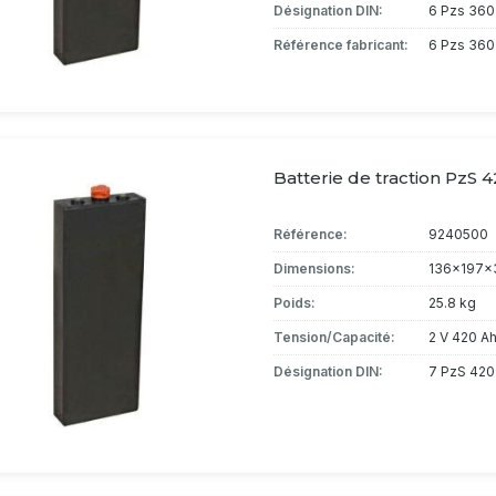
Désignation DIN:
6 Pzs 360
Référence fabricant:
6 Pzs 360
Batterie de traction PzS 4
Référence:
9240500
Dimensions:
136x197x
Poids:
25.8 kg
Tension/Capacité:
2 V 420 A
Désignation DIN:
7 PzS 420