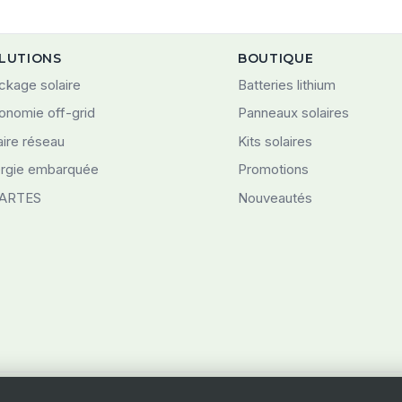
LUTIONS
BOUTIQUE
ckage solaire
Batteries lithium
onomie off-grid
Panneaux solaires
aire réseau
Kits solaires
rgie embarquée
Promotions
ARTES
Nouveautés
© 2026 Swiss-Green Engineering