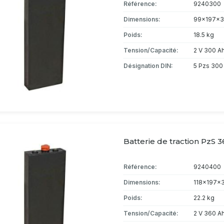
Référence:
9240300
Dimensions:
99x197x3
Poids:
18.5 kg
Tension/Capacité:
2 V 300 A
Désignation DIN:
5 Pzs 300
Batterie de traction PzS 3
Référence:
9240400
Dimensions:
118x197x
Poids:
22.2 kg
Tension/Capacité:
2 V 360 A