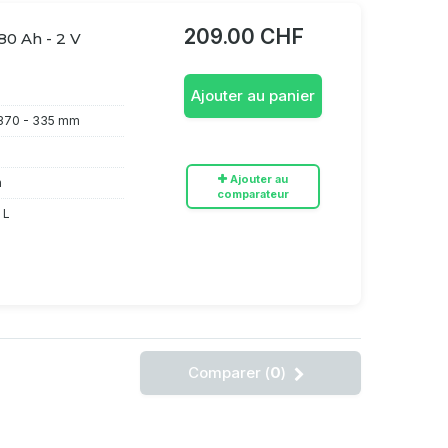
209.00 CHF
80 Ah - 2 V
Ajouter au panier
370 - 335 mm
Ajouter au
h
comparateur
 L
Comparer (
0
)