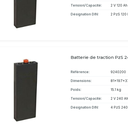
Tension/Capacité:
2 V 120 Ah
Désignation DIN:
2 PzS 120 
Batterie de traction PzS 2
Référence:
9240200
Dimensions:
81x197x3
Poids:
15.1 kg
Tension/Capacité:
2 V 240 A
Désignation DIN:
4 PzS 240