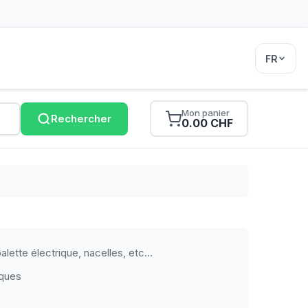
FR
Mon panier
Rechercher
0.00 CHF
lette électrique, nacelles, etc...
aques