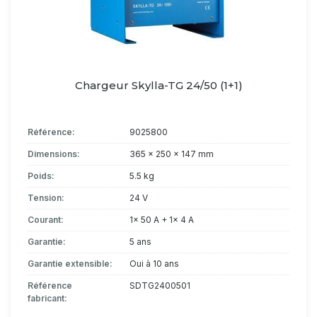
Chargeur Skylla-TG 24/50 (1+1)
Référence:
9025800
Dimensions:
365 x 250 x 147 mm
Poids:
5.5 kg
Tension:
24 V
Courant:
1x 50 A + 1x 4 A
Garantie:
5 ans
Garantie extensible:
Oui à 10 ans
Référence
SDTG2400501
fabricant: