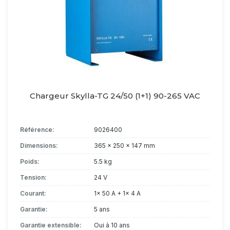
Chargeur Skylla-TG 24/50 (1+1) 90-265 VAC
Référence:
9026400
Dimensions:
365 x 250 x 147 mm
Poids:
5.5 kg
Tension:
24 V
Courant:
1x 50 A + 1x 4 A
Garantie:
5 ans
Garantie extensible:
Oui à 10 ans