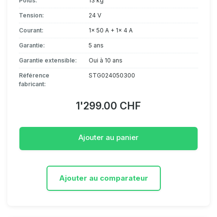
Poids:
13 kg
Tension:
24 V
Courant:
1x 50 A + 1x 4 A
Garantie:
5 ans
Garantie extensible:
Oui à 10 ans
Référence
STG024050300
fabricant:
1'299.00 CHF
Ajouter au panier
Ajouter au comparateur