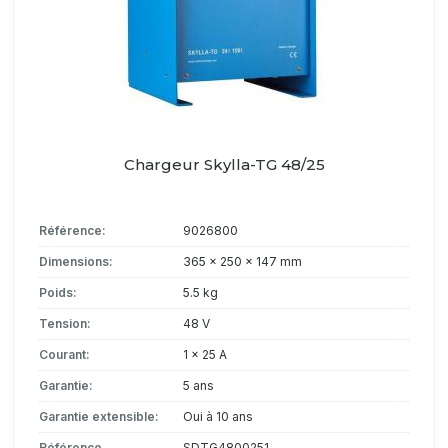
Chargeur Skylla-TG 48/25
Référence:
9026800
Dimensions:
365 x 250 x 147 mm
Poids:
5.5 kg
Tension:
48 V
Courant:
1 x 25 A
Garantie:
5 ans
Garantie extensible:
Oui à 10 ans
Référence
SDTG4800251