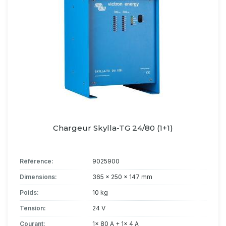
Chargeur Skylla-TG 24/80 (1+1)
Référence:
9025900
Dimensions:
365 x 250 x 147 mm
Poids:
10 kg
Tension:
24 V
Courant:
1x 80 A + 1x 4 A