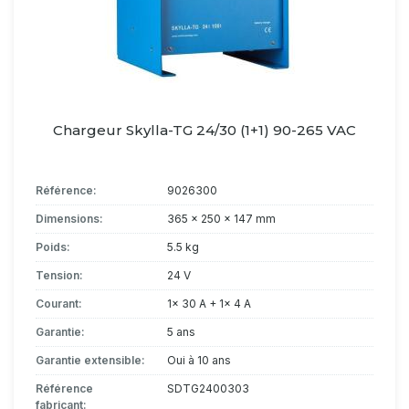
Chargeur Skylla-TG 24/30 (1+1) 90-265 VAC
Référence:
9026300
Dimensions:
365 x 250 x 147 mm
Poids:
5.5 kg
Tension:
24 V
Courant:
1x 30 A + 1x 4 A
Garantie:
5 ans
Garantie extensible:
Oui à 10 ans
Référence
SDTG2400303
fabricant: