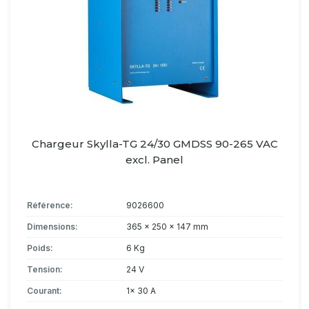
Chargeur Skylla-TG 24/30 GMDSS 90-265 VAC
excl. Panel
Référence:
9026600
Dimensions:
365 x 250 x 147 mm
Poids:
6 Kg
Tension:
24 V
Courant:
1x 30 A