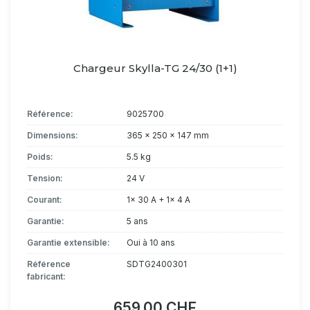
Chargeur Skylla-TG 24/30 (1+1)
Référence:
9025700
Dimensions:
365 x 250 x 147 mm
Poids:
5.5 kg
Tension:
24 V
Courant:
1x 30 A + 1x 4 A
Garantie:
5 ans
Garantie extensible:
Oui à 10 ans
Référence
SDTG2400301
fabricant:
659.00 CHF