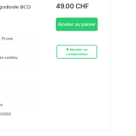
49.00 CHF
rgodiode BCD
Ajouter au panier
x 75 mm
Ajouter au
comparateur
en continu
ns
02000