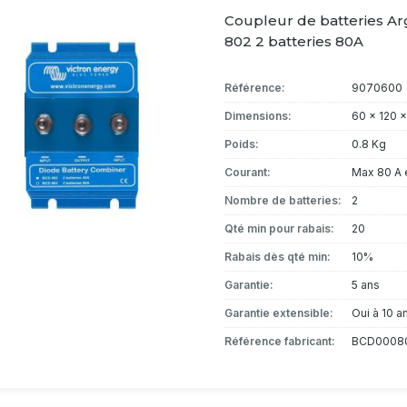
Coupleur de batteries A
802 2 batteries 80A
Référence:
9070600
Dimensions:
60 x 120 
Poids:
0.8 Kg
Courant:
Max 80 A 
Nombre de batteries:
2
Qté min pour rabais:
20
Rabais dès qté min:
10%
Garantie:
5 ans
Garantie extensible:
Oui à 10 a
Référence fabricant:
BCD0008