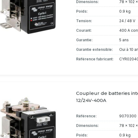
Dimensions:
78 x 102 
Poids:
0.9 kg
Tension:
24 / 48 V
Courant:
400 A con
Garantie:
5 ans
Garantie extensible:
Oui à 10 a
Référence fabricant:
CYR0204
Coupleur de batteries inte
12/24V-400A
Référence:
9070300
Dimensions:
78 x 102 
Poids:
0.9 kg