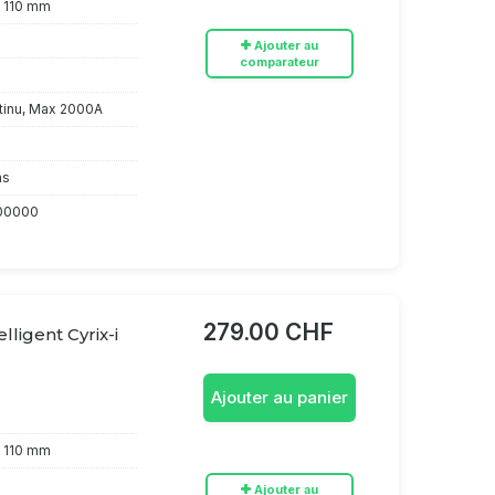
x 110 mm
Ajouter au
comparateur
tinu, Max 2000A
ns
00000
279.00 CHF
lligent Cyrix-i
Ajouter au panier
x 110 mm
Ajouter au