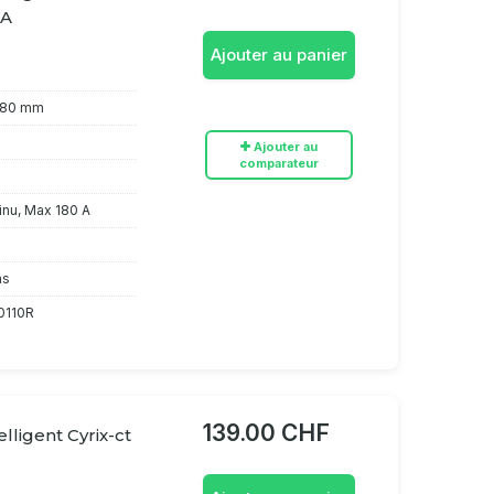
0A
Ajouter au panier
 80 mm
Ajouter au
comparateur
inu, Max 180 A
ns
0110R
139.00 CHF
lligent Cyrix-ct