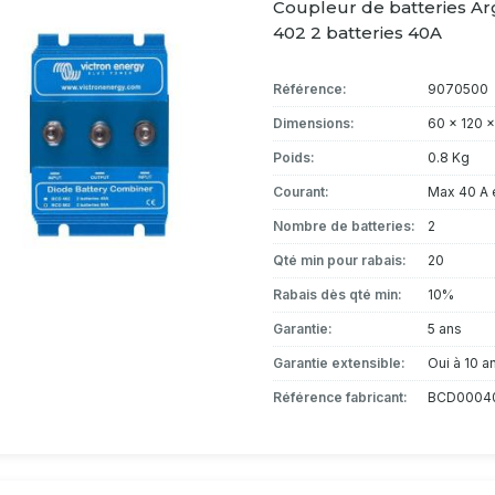
Coupleur de batteries A
402 2 batteries 40A
Référence:
9070500
Dimensions:
60 x 120 
Poids:
0.8 Kg
Courant:
Max 40 A 
Nombre de batteries:
2
Qté min pour rabais:
20
Rabais dès qté min:
10%
Garantie:
5 ans
Garantie extensible:
Oui à 10 a
Référence fabricant:
BCD0004