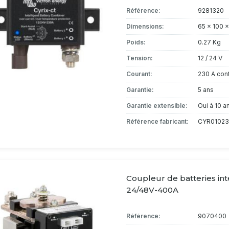
Référence:
9281320
Dimensions:
65 x 100 
Poids:
0.27 Kg
Tension:
12 / 24 V
Courant:
230 A con
Garantie:
5 ans
Garantie extensible:
Oui à 10 a
Référence fabricant:
CYR01023
Coupleur de batteries inte
24/48V-400A
Référence:
9070400