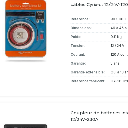
câbles Cyrix-ct 12/24V-12
Référence:
9070100
Dimensions:
46 x 46 x
Poids:
0.11 Kg
Tension:
12 / 24 V
Courant:
120 A cont
Garantie:
5 ans
Garantie extensible:
Oui à 10 a
Référence fabricant:
CYR01012
Coupleur de batteries inte
12/24V-230A