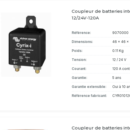
Coupleur de batteries inte
12/24V-120A
Référence:
9070000
Dimensions:
46 x 46 x
Poids:
0.11 Kg
Tension:
12 / 24 V
Courant:
120 A cont
Garantie:
5 ans
Garantie extensible:
Oui à 10 a
Référence fabricant:
CYR01012
Coupleur de batteries int