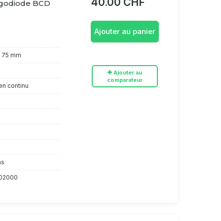
40.00 CHF
rgodiode BCD
Ajouter au panier
x 75 mm
Ajouter au
comparateur
en continu
ns
02000