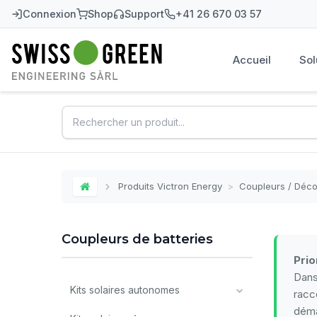
Connexion
Shop
Support
+41 26 670 03 57
Accueil
Sol
Swiss-Green
Produits Victron Energy
>
Coupleurs / Déc
Home
Coupleurs de batteries
Prio
Dans
Kits solaires autonomes
racc
déma