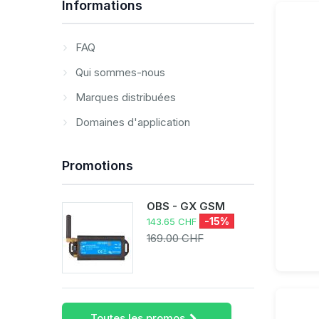
Informations
FAQ
Qui sommes-nous
Marques distribuées
Domaines d'application
Promotions
OBS - GX GSM
-15%
143.65 CHF
169.00 CHF
Toutes les promos