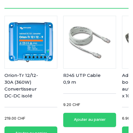
Orion-Tr 12/12-
RJ45 UTP Cable
Adap
30A (360W)
0,9 m
bor
Convertisseur
auto
DC-DC isolé
x 10
9.20 CHF
219.00 CHF
6.90 
Ajouter au panier