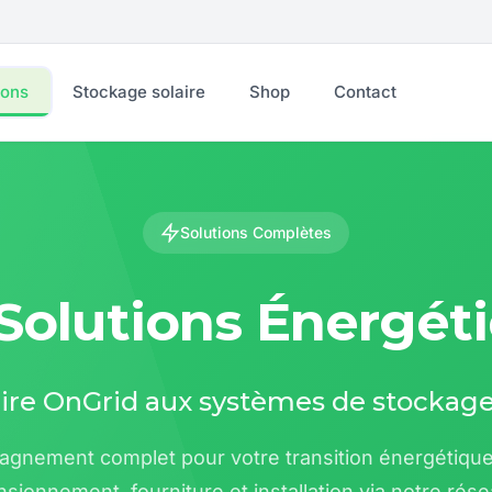
ions
Stockage solaire
Shop
Contact
Solutions Complètes
Solutions Énergét
ire OnGrid aux systèmes de stockage
gnement complet pour votre transition énergétique 
sionnement, fourniture et installation via notre rés