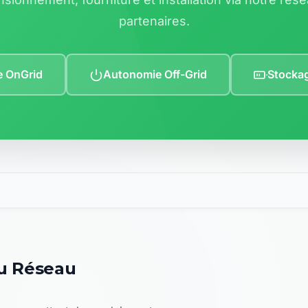
partenaires.
e OnGrid
Autonomie Off-Grid
Stockag
au Réseau