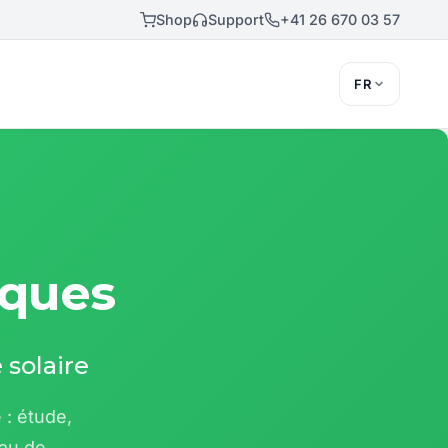
Shop
Support
+41 26 670 03 57
FR
iques
 solaire
: étude,
eau de