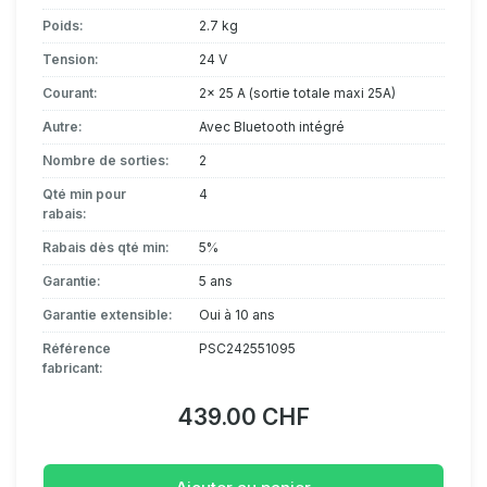
Poids:
2.7 kg
Tension:
24 V
Courant:
2x 25 A (sortie totale maxi 25A)
Autre:
Avec Bluetooth intégré
Nombre de sorties:
2
Qté min pour
4
rabais:
Rabais dès qté min:
5%
Garantie:
5 ans
Garantie extensible:
Oui à 10 ans
Référence
PSC242551095
fabricant:
439.00 CHF