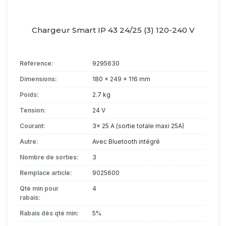
Chargeur Smart IP 43 24/25 (3) 120-240 V
Référence:
9295630
Dimensions:
180 x 249 x 116 mm
Poids:
2.7 kg
Tension:
24 V
Courant:
3x 25 A (sortie totale maxi 25A)
Autre:
Avec Bluetooth intégré
Nombre de sorties:
3
Remplace article:
9025600
Qté min pour
4
rabais:
Rabais dès qté min:
5%