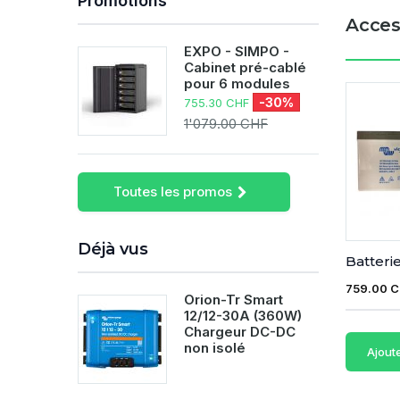
Promotions
Acces
EXPO - SIMPO -
Cabinet pré-cablé
pour 6 modules
-30%
755.30 CHF
1'079.00 CHF
Toutes les promos
Déjà vus
Batterie 
759.00 
Orion-Tr Smart
12/12-30A (360W)
Chargeur DC-DC
non isolé
Ajout