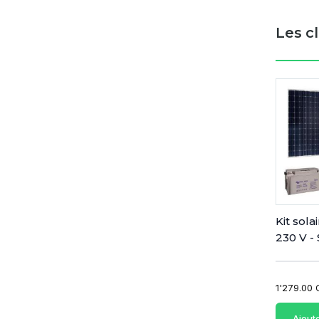
Les c
Kit sola
230 V -
1'279.00
Ajout