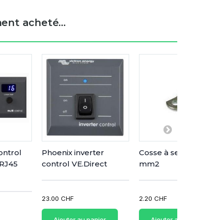
ent acheté...
ontrol
Phoenix inverter
Cosse à sertir M6 - 16
(RJ45
control VE.Direct
mm2
23.00 CHF
2.20 CHF
Ajouter au panier
Ajouter au panier