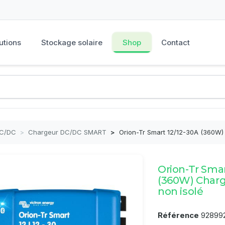
utions
Stockage solaire
Shop
Contact
DC/DC
>
Chargeur DC/DC SMART
>
Orion-Tr Smart 12/12-30A (360W)
Orion-Tr Smar
(360W) Char
non isolé
Référence
92899