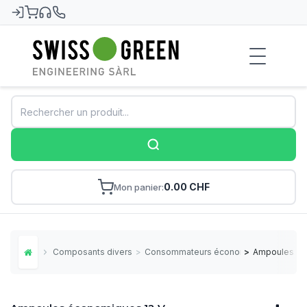
Swiss-Green
0.00 CHF
Mon panier
Composants divers
>
Consommateurs économiques
>
Ampoules éc
Home