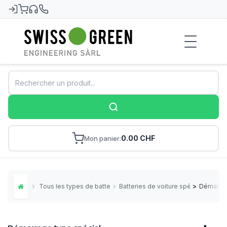
Swiss-Green
0.00 CHF
Mon panier
Tous les types de batteries
>
Batteries de voiture spéc.
>
Démarrag
Home