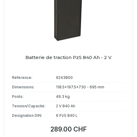
Batterie de traction PzS 840 Ah - 2 V
Référence:
9243800
Dimensions:
118.5x197.5x730 - 695 mm
Poids:
49.3 kg
Tension/Capacité:
2 V 840 Ah
Désignation DIN:
6 PzS 840 L
289.00 CHF