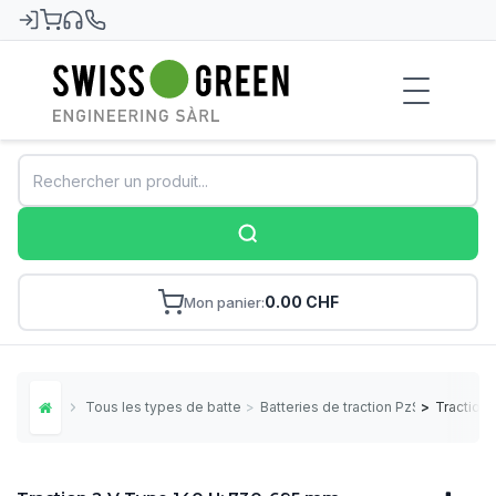
Swiss-Green
0.00 CHF
Mon panier
Tous les types de batteries
>
Batteries de traction PzS
>
Traction
Home