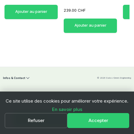
239.00 CHF
Ajouter au panier
Ajouter au panier
Infos & Contact
© 2026 Swiss-Green Engineering
Ce site utilise des cookies pour améliorer votre expérience.
En savoir plus
Swiss-Green Engineering Sàrl
Ajouter au panier
Refuser
Accepter
Freiburgstrasse 112
3280 Morat
Suisse