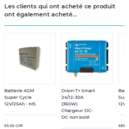
Les clients qui ont acheté ce produit
ont également acheté...
Batterie AGM
Orion-Tr Smart
Batt
Super Cycle
24/12-30A
Supe
12V/25Ah - M5
(360W)
12V/
Chargeur DC-
DC non isolé
65.00 CHF
489.0