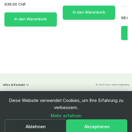
939.00 CHF
In den Warenkorb
98.00
In den Warenkorb
Infos & Kontakt
© 2026 Swiss-Green Engineering
Diese Website verwendet Cookies, um Ihre Erfahrung zu
verbessern.
Mehr erfahren
Swiss-Green Engineering Sàrl
In den Warenkorb
Ablehnen
Akzeptieren
Freiburgstrasse 112