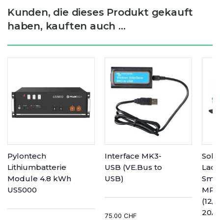
Kunden, die dieses Produkt gekauft
haben, kauften auch ...
Pylontech
Interface MK3-
Sola
Lithiumbatterie
USB (VE.Bus to
Lade
Module 4.8 kWh
USB)
Smar
US5000
MPP
(12/
20A)
75.00 CHF