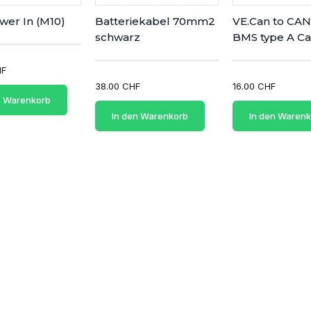
wer In (M10)
Batteriekabel 70mm2
VE.Can to CA
schwarz
BMS type A Ca
HF
38.00 CHF
16.00 CHF
n Warenkorb
In den Warenkorb
In den Waren