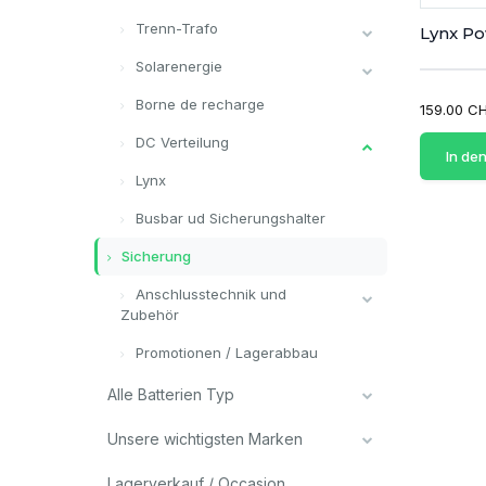
Trenn-Trafo
Lynx Po
Solarenergie
Borne de recharge
159.00 C
DC Verteilung
In de
Lynx
Busbar ud Sicherungshalter
Sicherung
Anschlusstechnik und
Zubehör
Promotionen / Lagerabbau
Alle Batterien Typ
Unsere wichtigsten Marken
Lagerverkauf / Occasion