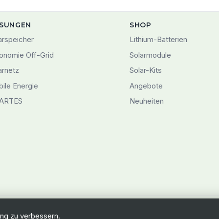
SUNGEN
SHOP
arspeicher
Lithium-Batterien
onomie Off-Grid
Solarmodule
arnetz
Solar-Kits
ile Energie
Angebote
ARTES
Neuheiten
© 2026 Swiss-Green Engineering
ng zu verbessern.