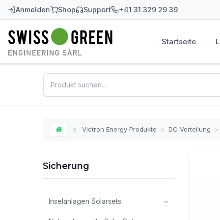
Anmelden
Shop
Support
+41 31 329 29 39
Startseite
Swiss-Green
Victron Energy Produkte
>
DC Verteilung
>
Home
Sicherung
Inselanlagen Solarsets