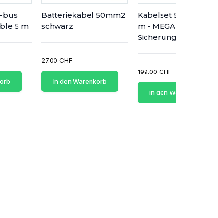
N-bus
Batteriekabel 50mm2
Kabelset 50 mm2 - 1.
ble 5 m
schwarz
m - MEGA-
Sicherungshalter - 4x.
27.00 CHF
199.00 CHF
korb
In den Warenkorb
In den Warenkorb