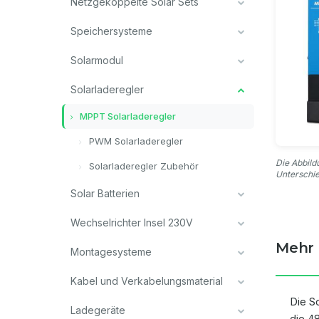
Netzgekoppelte Solar Sets
Speichersysteme
Solarmodul
Solarladeregler
MPPT Solarladeregler
PWM Solarladeregler
Die Abbild
Solarladeregler Zubehör
Unterschi
Solar Batterien
Wechselrichter Insel 230V
Mehr 
Montagesysteme
Kabel und Verkabelungsmaterial
Die S
Ladegeräte
die 4