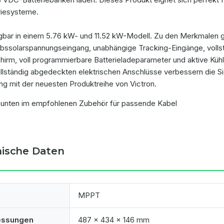
riesysteme.
gbar in einem 5.76 kW- und 11.52 kW-Modell. Zu den Merkmalen 
ebssolarspannungseingang, unabhängige Tracking-Eingänge, vollstä
chirm, voll programmierbare Batterieladeparameter und aktive Kü
ollständig abgedeckten elektrischen Anschlüsse verbessern die Si
ang mit der neuesten Produktreihe von Victron.
 unten im empfohlenen Zubehör für passende Kabel
ische Daten
MPPT
ssungen
487 x 434 x 146 mm