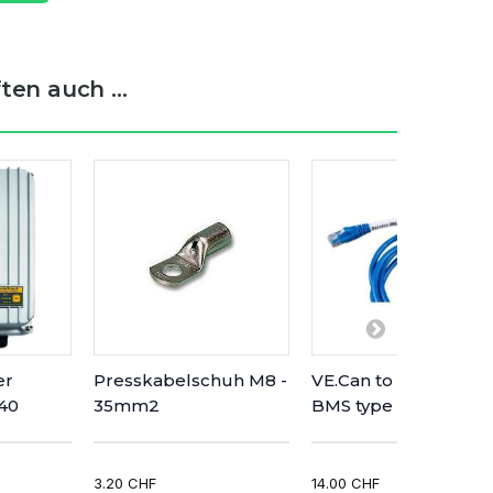
en auch ...
er
Presskabelschuh M8 -
VE.Can to CAN-bus
-40
35mm2
BMS type B Cable 5 
3.20 CHF
14.00 CHF