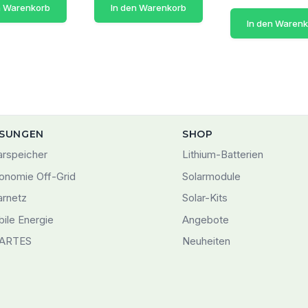
n Warenkorb
In den Warenkorb
In den Waren
SUNGEN
SHOP
arspeicher
Lithium-Batterien
onomie Off-Grid
Solarmodule
arnetz
Solar-Kits
ile Energie
Angebote
ARTES
Neuheiten