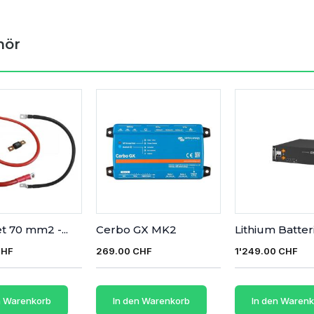
hör
t 70 mm2 -...
Cerbo GX MK2
Lithium Batterie
CHF
269.00 CHF
1'249.00 CHF
n Warenkorb
In den Warenkorb
In den Waren