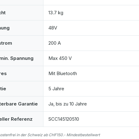
cht
13.7 kg
nung
48V
strom
200 A
min. Spannung
Max 450 V
res
Mit Bluetooth
tie
5 Jahre
terbare Garantie
Ja, bis zu 10 Jahre
eller Referenz
SCC145120510
stenfrei in der Schweiz ab CHF150.- Mindestbestellwert