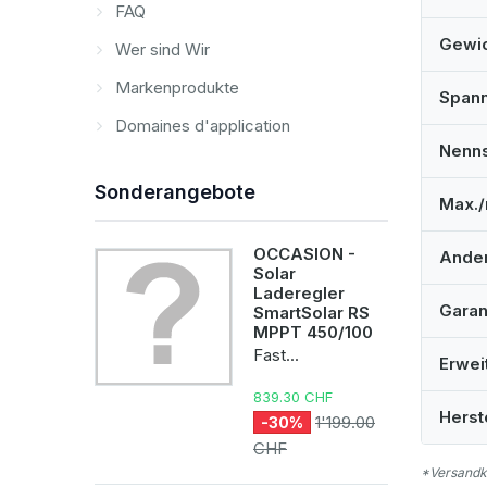
FAQ
Gewi
Wer sind Wir
Markenprodukte
Span
Domaines d'application
Nenn
Sonderangebote
Max./
OCCASION -
Ande
Solar
Laderegler
Garan
SmartSolar RS
MPPT 450/100
Fast...
Erwei
839.30 CHF
Herst
1'199.00
-30%
CHF
*Versandko