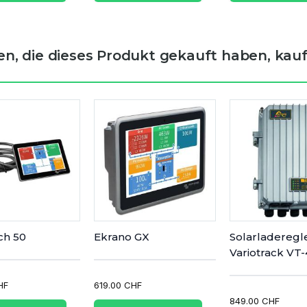
n, die dieses Produkt gekauft haben, kauft
ch 50
Ekrano GX
Solarladeregl
Variotrack VT
HF
619.00 CHF
849.00 CHF