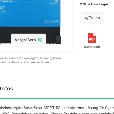
2 Stück an Lager
Teilen
Vergrößern
PDF
Datenblatt
ungen sind nicht vertraglich bindend, kleine
ede zum Produkt können bestehen.
Infos
olarladeregler SmartSolar MPPT RS sind Victrons Lösung für Syst
8 VDC-Batteriebanken laden. Dieses Produkt eignet sich perfekt