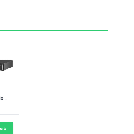
 ...
korb