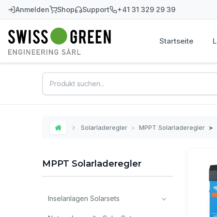
Anmelden
Shop
Support
+41 31 329 29 39
Startseite
Swiss-Green
Solarladeregler
>
MPPT Solarladeregler
>
Home
MPPT Solarladeregler
Inselanlagen Solarsets