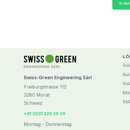
In de
LÖ
Sol
Aut
Swiss-Green Engineering Sàrl
Sol
Freiburgstrasse 112
Mob
3280 Morat
SM
Schweiz
+41 (0)31 329 29 39
Montag - Donnerstag