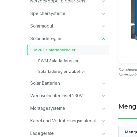
Netzgekoppelte Solar Sets
Speichersysteme
Solarmodul
Solarladeregler
MPPT Solarladeregler
PWM Solarladeregler
Die Abbild
Solarladeregler Zubehör
Unterschi
Solar Batterien
Wechselrichter Insel 230V
Meng
Montagesysteme
Kabel und Verkabelungsmaterial
Meng
Ladegeräte