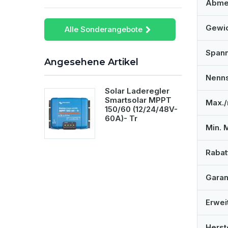
Abme
Gewi
Alle Sonderangebote
Span
Angesehene Artikel
Nenn
Solar Laderegler
Smartsolar MPPT
Max./
150/60 (12/24/48V-
60A)- Tr
Min. 
Rabat
Garan
Erwei
Herst