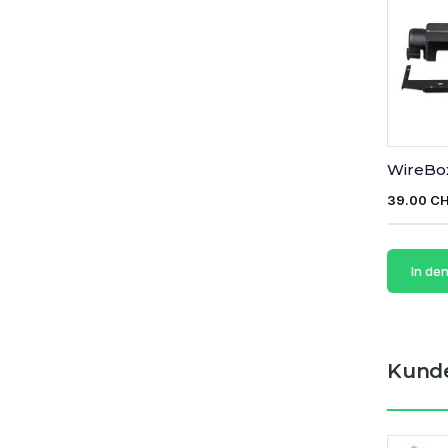
WireBox
39.00 C
In de
Kunde