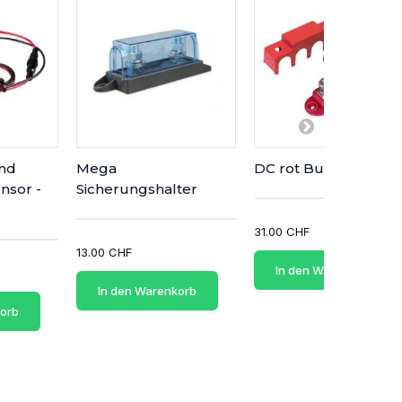
nd
Mega
DC rot Busbar
nsor -
Sicherungshalter
31.00 CHF
13.00 CHF
In den Warenkorb
In den Warenkorb
korb