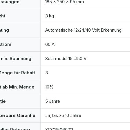
ssungen
185 x 250 x 95 mm
cht
3 kg
nung
Automatische 12/24/48 Volt Erkennung
strom
60 A
min. Spannung
Solarmodul 15...150 V
Menge für Rabatt
3
t ab Min. Menge
10%
tie
5 Jahre
terbare Garantie
Ja, bis zu 10 Jahre
eller Referenz
SCC115060211