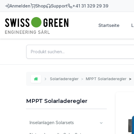
Anmelden
Shop
Support
+41 31 329 29 39
Startseite
Swiss-Green
Solarladeregler
>
MPPT Solarladeregler
>
Home
MPPT Solarladeregler
Inselanlagen Solarsets