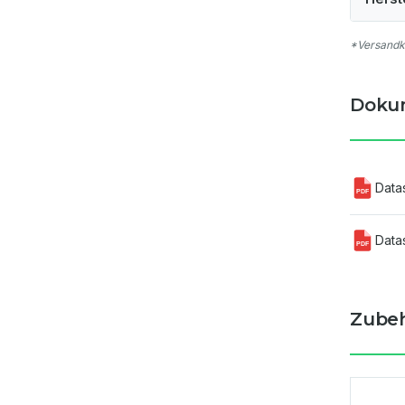
*Versandko
Doku
Data
PDF
Data
PDF
Zube