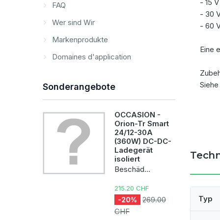
- 15 
FAQ
- 30 
Wer sind Wir
- 60 
Markenprodukte
Eine e
Domaines d'application
Zubeh
Siehe
Sonderangebote
OCCASION -
Orion-Tr Smart
24/12-30A
(360W) DC-DC-
Ladegerät
Techn
isoliert
Beschäd...
215.20 CHF
Typ
269.00
-20%
CHF