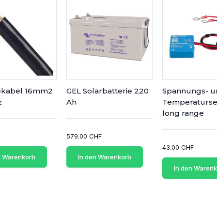
iekabel 16mm2
GEL Solarbatterie 220
Spannungs- u
z
Ah
Temperaturse
long range
579.00 CHF
43.00 CHF
n Warenkorb
In den Warenkorb
In den Waren