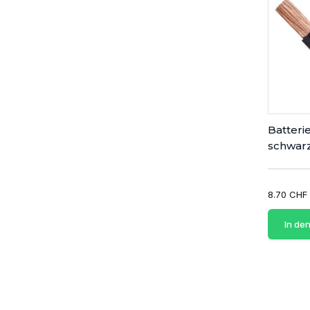
Batter
schwar
8.70 CHF
In de