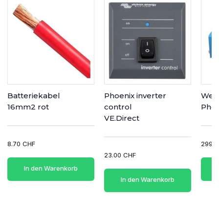
Batteriekabel
Phoenix inverter
Wech
16mm2 rot
control
Phoe
VE.Direct
8.70 CHF
299.0
23.00 CHF
In den Warenkorb
In den Warenkorb