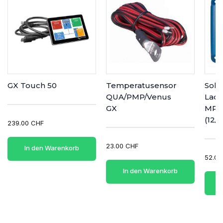
GX Touch 50
Temperatusensor
Sola
QUA/PMP/Venus
Lade
GX
MPPT
(12/2
239.00 CHF
23.00 CHF
In den Warenkorb
52.00
In den Warenkorb