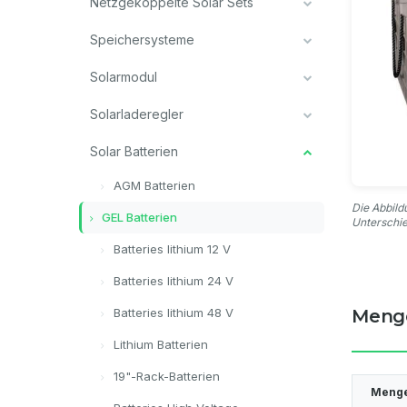
Netzgekoppelte Solar Sets
Speichersysteme
Solarmodul
Solarladeregler
Solar Batterien
AGM Batterien
Die Abbild
GEL Batterien
Unterschi
Batteries lithium 12 V
Batteries lithium 24 V
Batteries lithium 48 V
Meng
Lithium Batterien
19"-Rack-Batterien
Meng