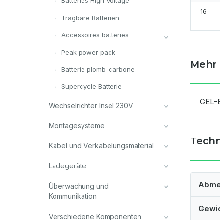
Batteries High Voltage
16
Tragbare Batterien
Accessoires batteries
Peak power pack
Mehr 
Batterie plomb-carbone
Supercycle Batterie
GEL-B
Wechselrichter Insel 230V
Montagesysteme
Techn
Kabel und Verkabelungsmaterial
Ladegeräte
Abme
Überwachung und
Kommunikation
Gewi
Verschiedene Komponenten