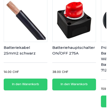
Batteriekabel
Batteriehauptschalter
Präz
25mm2 schwarz
ON/OFF 275A
Batt
Wäch
Batt
712 -.
14.00 CHF
38.00 CHF
In den Warenkorb
In den Warenkorb
159.0