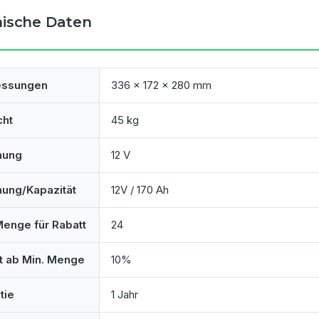
ische Daten
ssungen
336 x 172 x 280 mm
cht
45 kg
nung
12 V
ung/Kapazität
12V / 170 Ah
Menge für Rabatt
24
t ab Min. Menge
10%
tie
1 Jahr