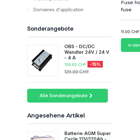
Fuse ho
Domaines d'application
fuse
Sonderangebote
11.00 CHF
In de
OBS - DC/DC
Wandler 24V / 24 V
- 4 A
-15%
109.65 CHF
129.00 CHF
Alle Sonderangebote
Angesehene Artikel
Batterie AGM Super
Cycle 12V/170Ah -