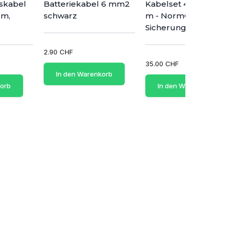
skabel
Batteriekabel 6 mm2
Kabelset 4 mm2 - 1.5
 m,
schwarz
m - NormOTO-
Sicherung 20 A - 2x...
2.90 CHF
35.00 CHF
In den Warenkorb
korb
In den Warenkorb