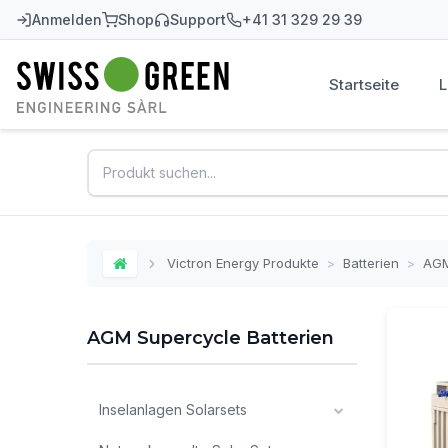
Anmelden
Shop
Support
+41 31 329 29 39
Startseite
Swiss-Green
Victron Energy Produkte
>
Batterien
>
AGM
Home
AGM Supercycle Batterien
Inselanlagen Solarsets