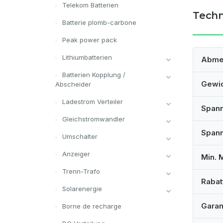
Telekom Batterien
Techn
Batterie plomb-carbone
Peak power pack
Lithiumbatterien
Abme
Batterien Kopplung /
Gewi
Abscheider
Ladestrom Verteiler
Span
Gleichstromwandler
Spann
Umschalter
Anzeiger
Min. 
Trenn-Trafo
Rabat
Solarenergie
Garan
Borne de recharge