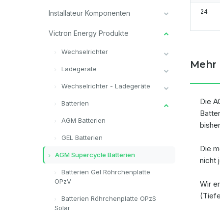
24
Installateur Komponenten
Victron Energy Produkte
Wechselrichter
Mehr 
Ladegeräte
Wechselrichter - Ladegeräte
Die A
Batterien
Batte
AGM Batterien
bishe
GEL Batterien
Die m
AGM Supercycle Batterien
nicht 
Batterien Gel Röhrchenplatte
OPzV
Wir e
(Tief
Batterien Röhrchenplatte OPzS
Solar