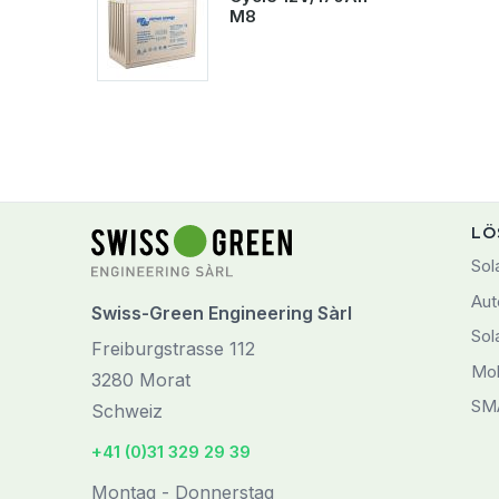
M8
LÖ
Sol
Aut
Swiss-Green Engineering Sàrl
Sol
Freiburgstrasse 112
Mob
3280 Morat
SM
Schweiz
+41 (0)31 329 29 39
Montag - Donnerstag