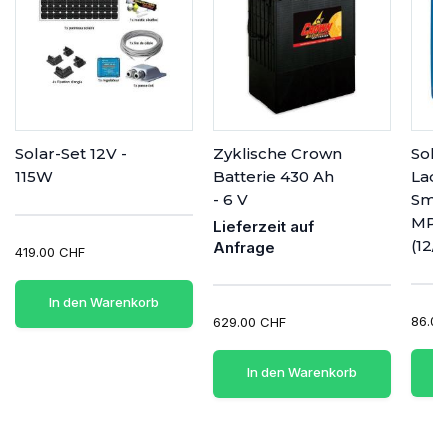
Solar-Set 12V -
Zyklische Crown
Sola
115W
Batterie 430 Ah
Lade
- 6 V
Smar
MPPT
Lieferzeit auf
(12/2
Anfrage
419.00 CHF
In den Warenkorb
86.00
629.00 CHF
In den Warenkorb