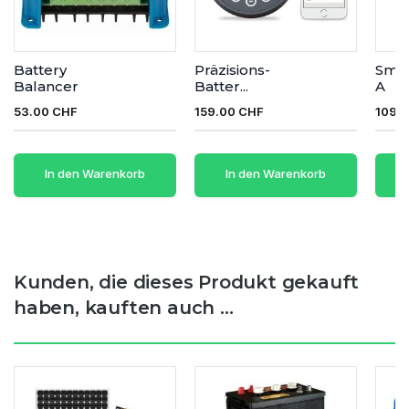
Battery
Präzisions-
Smar
Balancer
Batter...
A
53.00 CHF
159.00 CHF
109.
In den Warenkorb
In den Warenkorb
Kunden, die dieses Produkt gekauft
haben, kauften auch ...