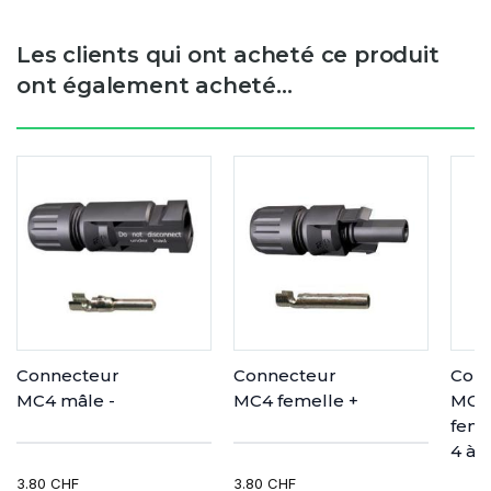
Les clients qui ont acheté ce produit
ont également acheté...
Connecteur
Connecteur
Con
MC4 mâle -
MC4 femelle +
MC4
feme
4 à 
3.80 CHF
3.80 CHF