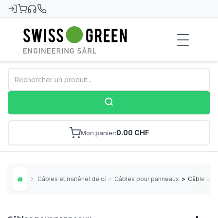
Swiss-Green
0.00 CHF
Mon panier
Câbles et matériel de câblage
>
Câbles pour panneaux
>
Câble sol
Home