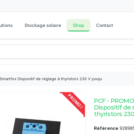
utions
Stockage solaire
Shop
Contact
martfox Dispositif de réglage à thyristors 230 V jusqu
PROMO !
PCF - PROMO 
Dispositif de
thyristors 23
Référence
92898