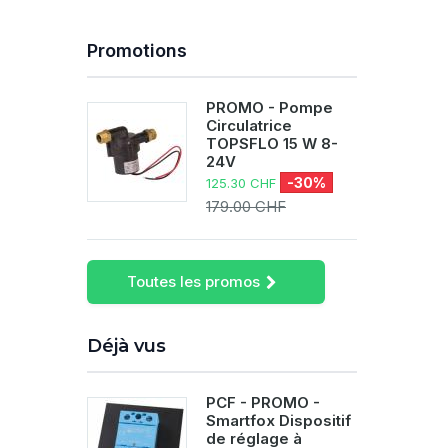
Promotions
PROMO - Pompe
Circulatrice
TOPSFLO 15 W 8-
24V
-30%
125.30 CHF
179.00 CHF
Toutes les promos
Déjà vus
PCF - PROMO -
Smartfox Dispositif
de réglage à