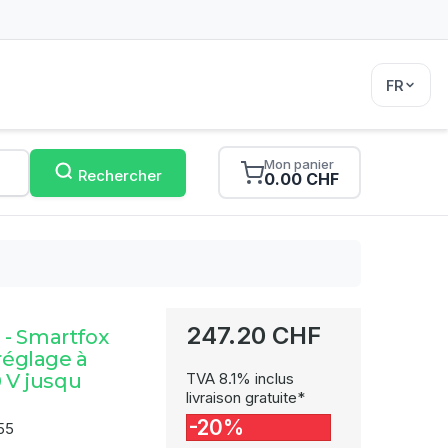
FR
Mon panier
Rechercher
0.00 CHF
247.20 CHF
- Smartfox
 réglage à
0 V jusqu
TVA 8.1% inclus
livraison gratuite*
-20%
55