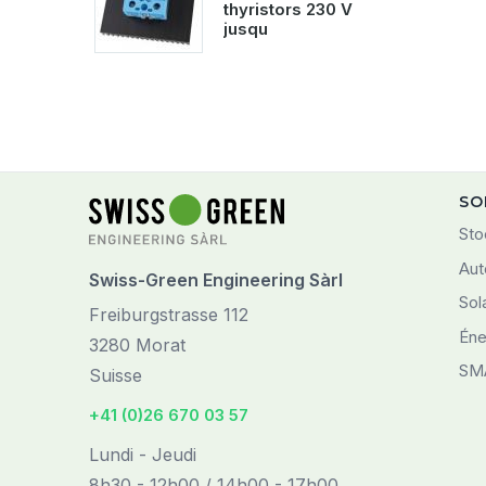
thyristors 230 V
jusqu
SO
Sto
Aut
Swiss-Green Engineering Sàrl
Sol
Freiburgstrasse 112
Éne
3280 Morat
SM
Suisse
+41 (0)26 670 03 57
Lundi - Jeudi
8h30 - 12h00 / 14h00 - 17h00