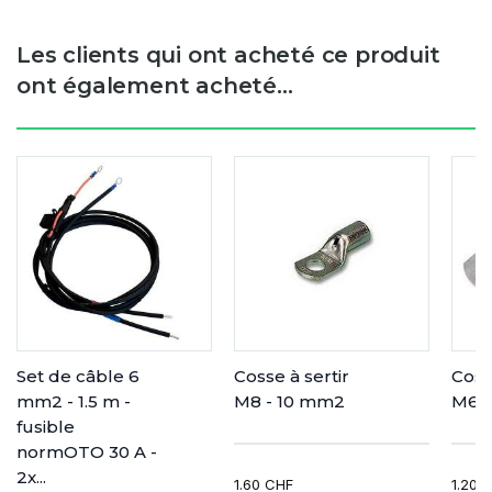
Les clients qui ont acheté ce produit
ont également acheté...
Set de câble 6
Cosse à sertir
Coss
mm2 - 1.5 m -
M8 - 10 mm2
M6 -
fusible
normOTO 30 A -
2x...
1.60 CHF
1.20 