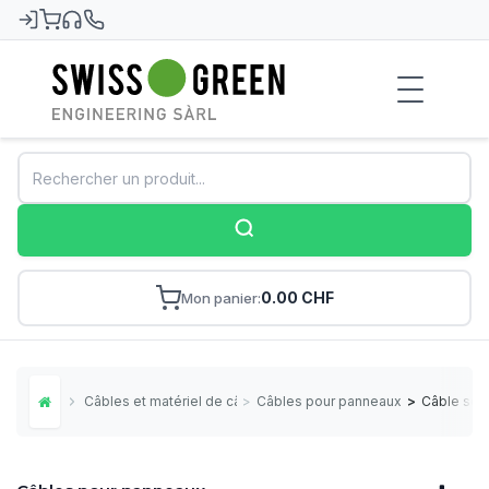
Swiss-Green
0.00 CHF
Mon panier
Câbles et matériel de câblage
>
Câbles pour panneaux
>
Câble sol
Home