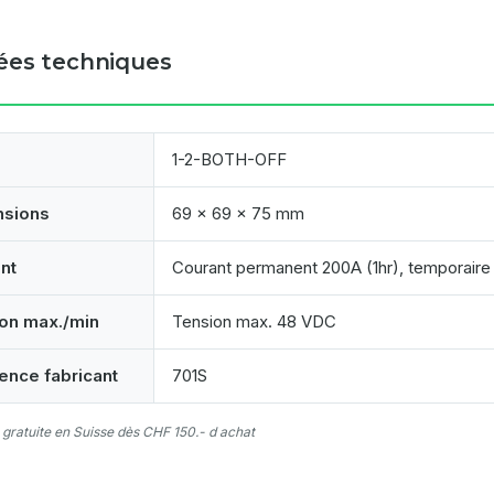
es techniques
1-2-BOTH-OFF
nsions
69 x 69 x 75 mm
nt
Courant permanent 200A (1hr), temporair
on max./min
Tension max. 48 VDC
ence fabricant
701S
 gratuite en Suisse dès CHF 150.- d achat