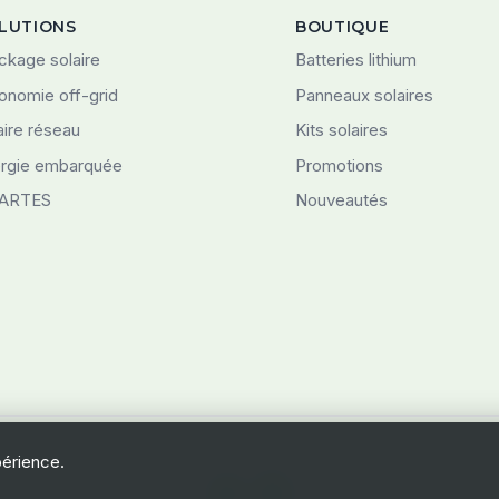
LUTIONS
BOUTIQUE
ckage solaire
Batteries lithium
onomie off-grid
Panneaux solaires
aire réseau
Kits solaires
rgie embarquée
Promotions
ARTES
Nouveautés
© 2026 Swiss-Green Engineering
périence.