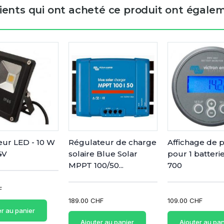
lients qui ont acheté ce produit ont égalem
eur LED - 10 W
Régulateur de charge
Affichage de p
4V
solaire Blue Solar
pour 1 batter
MPPT 100/50...
700
F
189.00 CHF
109.00 CHF
er au panier
Ajouter au panier
Ajouter au pan