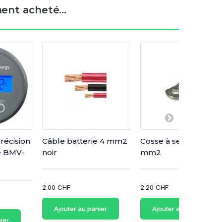
ent acheté...
récision
Câble batterie 4 mm2
Cosse à sertir M10 - 
ie BMV-
noir
mm2
2.00 CHF
2.20 CHF
Ajouter au panier
Ajouter au panier
ier