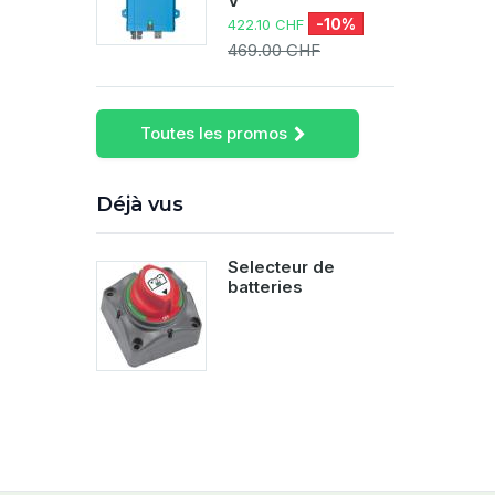
V
-10%
422.10 CHF
469.00 CHF
Toutes les promos
Déjà vus
Selecteur de
batteries