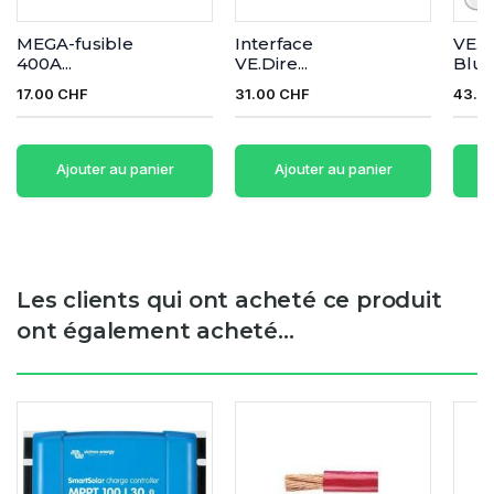
MEGA-fusible
Interface
VE.D
400A...
VE.Dire...
Bluet
17.00 CHF
31.00 CHF
43.0
Ajouter au panier
Ajouter au panier
Les clients qui ont acheté ce produit
ont également acheté...