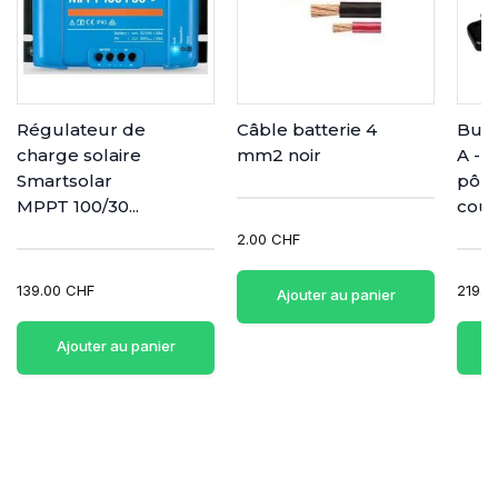
Régulateur de
Câble batterie 4
Busb
charge solaire
mm2 noir
A - 7
Smartsolar
pôle
MPPT 100/30...
couv
2.00 CHF
139.00 CHF
219.0
Ajouter au panier
Ajouter au panier