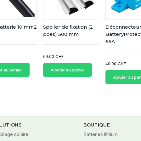
atterie 10 mm2
Spoiler de fixation (2
Déconnecteu
pces) 500 mm
BatteryProtec
65A
64.00 CHF
40.00 CHF
er au panier
Ajouter au panier
Ajouter au pan
LUTIONS
BOUTIQUE
ckage solaire
Batteries lithium