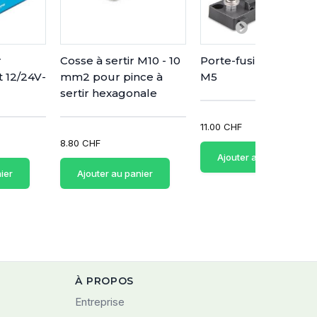
r
Cosse à sertir M10 - 10
Porte-fusible MIDI -
t 12/24V-
mm2 pour pince à
M5
sertir hexagonale
11.00 CHF
8.80 CHF
Ajouter au panier
ier
Ajouter au panier
À PROPOS
Entreprise