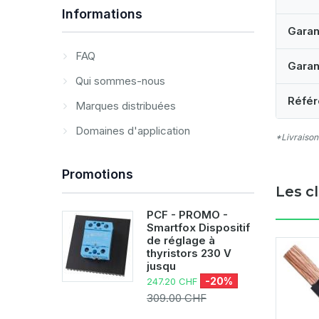
Informations
Garan
FAQ
Garan
Qui sommes-nous
Référ
Marques distribuées
Domaines d'application
*Livraison
Promotions
Les c
PCF - PROMO -
Smartfox Dispositif
de réglage à
thyristors 230 V
jusqu
-20%
247.20 CHF
309.00 CHF