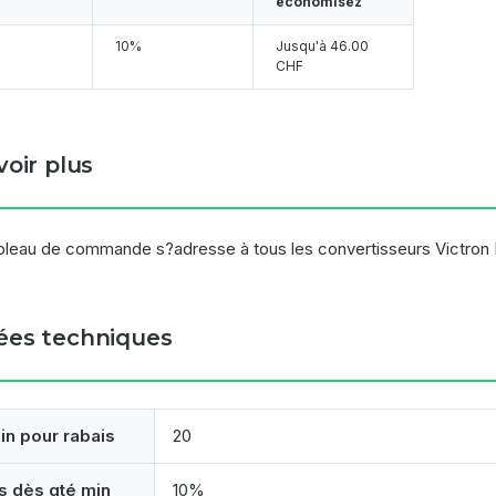
économisez
10%
Jusqu'à
46.00
CHF
voir plus
bleau de commande s?adresse à tous les convertisseurs Victron 
es techniques
in pour rabais
20
s dès qté min
10%