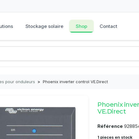
utions
Stockage solaire
Shop
Contact
es pour onduleurs
>
Phoenix inverter control VE.Direct
Phoenix inver
VE.Direct
Référence
92885
1 pieces en stock