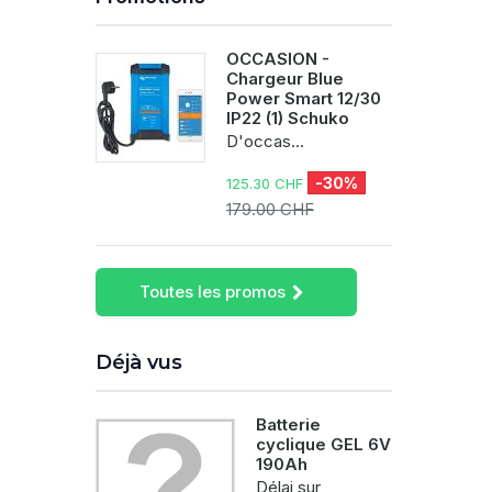
OCCASION -
Chargeur Blue
Power Smart 12/30
IP22 (1) Schuko
D'occas...
-30%
125.30 CHF
179.00 CHF
Toutes les promos
Déjà vus
Batterie
cyclique GEL 6V
190Ah
Délai sur