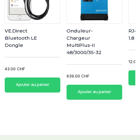
VE.Direct
Onduleur-
RJ45
Bluetooth LE
Chargeur
1,8 
Dongle
MultiPlus-II
48/3000/35-32
12.00
43.00 CHF
639.00 CHF
Ajouter au panier
Ajouter au panier