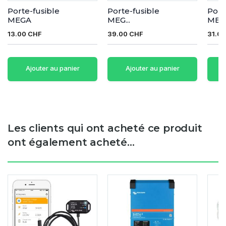
Porte-fusible
Porte-fusible
Port
MEGA
MEG...
MEG.
13.00 CHF
39.00 CHF
31.0
Ajouter au panier
Ajouter au panier
Les clients qui ont acheté ce produit
ont également acheté...