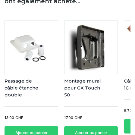
ont également acheté...
Passage de
Montage mural
Câbl
câble étanche
pour GX Touch
16 m
double
50
8.70 
13.00 CHF
17.00 CHF
Ajouter au panier
Ajouter au panier