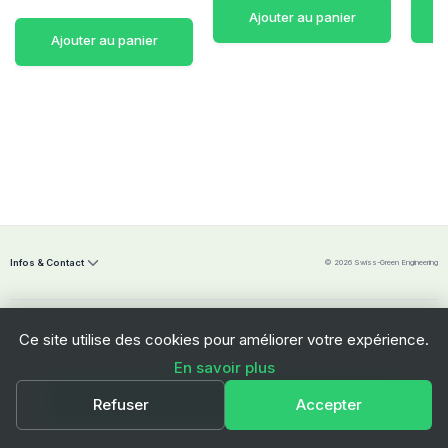
Ajouter au panier
Ajouter au panier
Infos & Contact
© 2026 Swiss-Green Engineering
Ce site utilise des cookies pour améliorer votre expérience.
En savoir plus
Swiss-Green Engineering Sàrl
Ajouter au panier
Refuser
Accepter
Freiburgstrasse 112
3280 Morat
Suisse