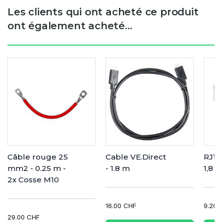
Les clients qui ont acheté ce produit
ont également acheté...
Câble rouge 25
Cable VE.Direct
RJ12
mm2 - 0.25 m -
- 1.8 m
1,8 
2x Cosse M10
16.00 CHF
9.20 
29.00 CHF