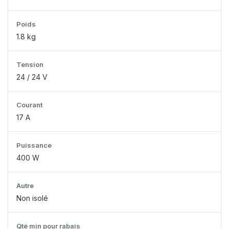
Poids
1.8 kg
Tension
24 / 24 V
Courant
17 A
Puissance
400 W
Autre
Non isolé
Qté min pour rabais