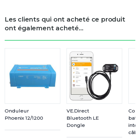
Les clients qui ont acheté ce produit
ont également acheté...
Onduleur
VE.Direct
Coup
Phoenix 12/1200
Bluetooth LE
batt
Dongle
inte
câble