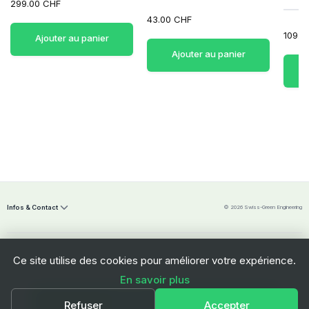
299.00 CHF
43.00 CHF
109.0
Ajouter au panier
Ajouter au panier
Infos & Contact
© 2026 Swiss-Green Engineering
Ce site utilise des cookies pour améliorer votre expérience.
En savoir plus
Swiss-Green Engineering Sàrl
Ajouter au panier
Refuser
Accepter