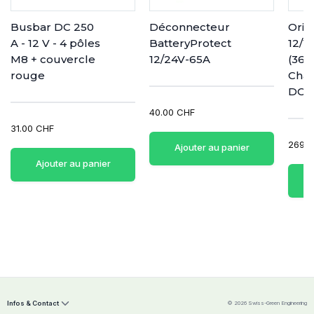
Busbar DC 250
Déconnecteur
Orio
A - 12 V - 4 pôles
BatteryProtect
12/1
M8 + couvercle
12/24V-65A
(36
rouge
Char
DC i
40.00 CHF
31.00 CHF
269.0
Ajouter au panier
Ajouter au panier
Infos & Contact
© 2026 Swiss-Green Engineering