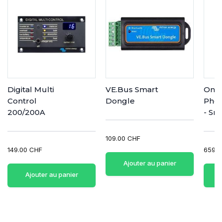
Digital Multi
VE.Bus Smart
Ond
Control
Dongle
Phoe
200/200A
- Sm
109.00 CHF
149.00 CHF
659.0
Ajouter au panier
Ajouter au panier