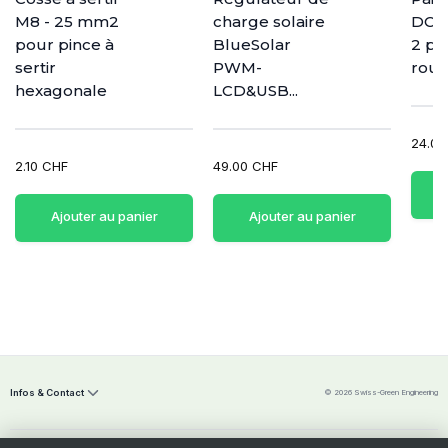
M8 - 25 mm2
charge solaire
DC 1
pour pince à
BlueSolar
2 pô
sertir
PWM-
rouge
hexagonale
LCD&USB...
24.00
2.10 CHF
49.00 CHF
Ajouter au panier
Ajouter au panier
Infos & Contact
© 2026 Swiss-Green Engineering