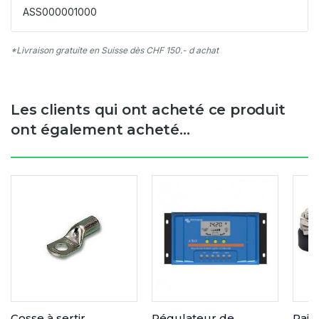
ASS000001000
*Livraison gratuite en Suisse dès CHF 150.- d achat
Les clients qui ont acheté ce produit
ont également acheté...
Cosse à sertir
Régulateur de
Pair